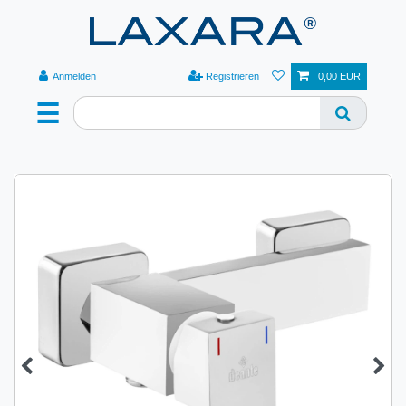
Anmelden
Registrieren
0,00 EUR
☰