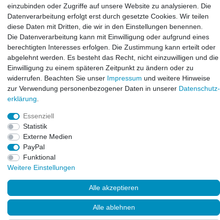
E-mail:
einzubinden oder Zugriffe auf unsere Website zu analysieren. Die
info@laxara.de
Datenverarbeitung erfolgt erst durch gesetzte Cookies. Wir teilen
diese Daten mit Dritten, die wir in den Einstellungen benennen.
E-mail:
Die Datenverarbeitung kann mit Einwilligung oder aufgrund eines
info@bluewater-armaturen.de
berechtigten Interesses erfolgen. Die Zustimmung kann erteilt oder
Öffnungszeiten:
abgelehnt werden. Es besteht das Recht, nicht einzuwilligen und die
Mo - Fr 10:00 - 12:00 Uhr
Einwilligung zu einem späteren Zeitpunkt zu ändern oder zu
Mo - Fr 13:00 - 15:00 Uhr
widerrufen. Beachten Sie unser
Impressum
und weitere Hinweise
zur Verwendung personenbezogener Daten in unserer
Daten­schutz­
erklärung
.
Essenziell
Statistik
Externe Medien
PayPal
Funktional
Weitere Einstellungen
© Copyright 2026. LAXARA
®
. All Rights Reserved.
Alle akzeptieren
Alle ablehnen