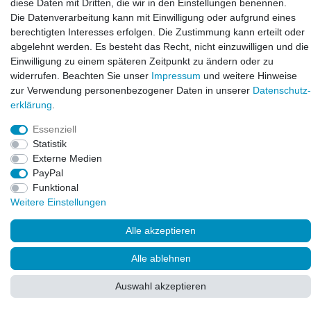
diese Daten mit Dritten, die wir in den Einstellungen benennen.
Öffnungszeiten:
Die Datenverarbeitung kann mit Einwilligung oder aufgrund eines
Mo - Fr 10:00 - 12:00 Uhr
berechtigten Interesses erfolgen. Die Zustimmung kann erteilt oder
Mo - Fr 13:00 - 15:00 Uhr
abgelehnt werden. Es besteht das Recht, nicht einzuwilligen und die
Einwilligung zu einem späteren Zeitpunkt zu ändern oder zu
widerrufen. Beachten Sie unser
Impressum
und weitere Hinweise
zur Verwendung personenbezogener Daten in unserer
Daten­schutz­
erklärung
.
Essenziell
Statistik
Externe Medien
PayPal
© Copyright 2026. LAXARA
®
. All Rights Reserved.
Funktional
Weitere Einstellungen
Alle akzeptieren
Alle ablehnen
Auswahl akzeptieren