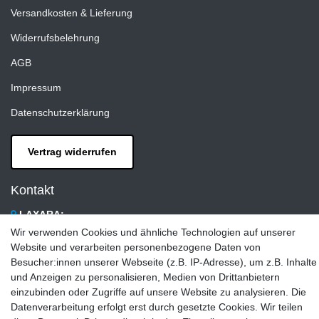
Versandkosten & Lieferung
Widerrufsbelehrung
AGB
Impressum
Datenschutzerklärung
Vertrag widerrufen
Kontakt
LAXARA:
Zeppelinstraße 4, 89604 Allmendingen, Deutschland
Wir verwenden Cookies und ähnliche Technologien auf unserer
Website und verarbeiten personenbezogene Daten von
E-mail:
Besucher:innen unserer Webseite (z.B. IP-Adresse), um z.B. Inhalte
info@laxara.de
und Anzeigen zu personalisieren, Medien von Drittanbietern
einzubinden oder Zugriffe auf unsere Website zu analysieren. Die
E-mail:
Datenverarbeitung erfolgt erst durch gesetzte Cookies. Wir teilen
info@bluewater-armaturen.de