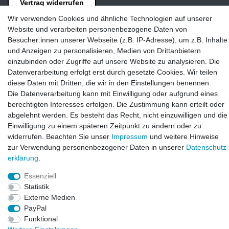
Vertrag widerrufen
Wir verwenden Cookies und ähnliche Technologien auf unserer
Kontakt
Website und verarbeiten personenbezogene Daten von
Besucher:innen unserer Webseite (z.B. IP-Adresse), um z.B. Inhalte
LAXARA:
und Anzeigen zu personalisieren, Medien von Drittanbietern
Zeppelinstraße 4, 89604 Allmendingen, Deutschland
einzubinden oder Zugriffe auf unsere Website zu analysieren. Die
Datenverarbeitung erfolgt erst durch gesetzte Cookies. Wir teilen
E-mail:
diese Daten mit Dritten, die wir in den Einstellungen benennen.
info@laxara.de
Die Datenverarbeitung kann mit Einwilligung oder aufgrund eines
berechtigten Interesses erfolgen. Die Zustimmung kann erteilt oder
E-mail:
abgelehnt werden. Es besteht das Recht, nicht einzuwilligen und die
info@bluewater-armaturen.de
Einwilligung zu einem späteren Zeitpunkt zu ändern oder zu
Öffnungszeiten:
widerrufen. Beachten Sie unser
Impressum
und weitere Hinweise
Mo - Fr 10:00 - 12:00 Uhr
zur Verwendung personenbezogener Daten in unserer
Daten­schutz­
Mo - Fr 13:00 - 15:00 Uhr
erklärung
.
Essenziell
Statistik
Externe Medien
PayPal
Funktional