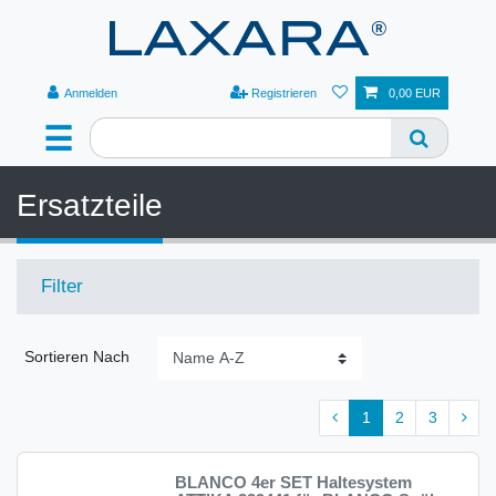
Anmelden
Registrieren
0,00 EUR
☰
Ersatzteile
Filter
Sortieren Nach
1
2
3
BLANCO 4er SET Haltesystem