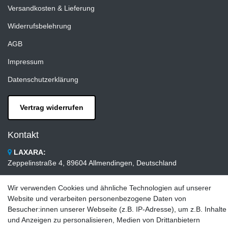
Versandkosten & Lieferung
Widerrufsbelehrung
AGB
Impressum
Datenschutzerklärung
Vertrag widerrufen
Kontakt
LAXARA:
Zeppelinstraße 4, 89604 Allmendingen, Deutschland
E-mail:
Wir verwenden Cookies und ähnliche Technologien auf unserer
info@laxara.de
Website und verarbeiten personenbezogene Daten von
Besucher:innen unserer Webseite (z.B. IP-Adresse), um z.B. Inhalte
E-mail:
und Anzeigen zu personalisieren, Medien von Drittanbietern
info@bluewater-armaturen.de