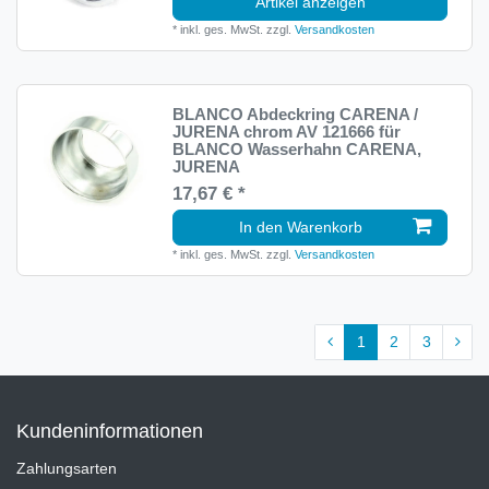
Artikel anzeigen
*
inkl. ges. MwSt.
zzgl.
Versandkosten
BLANCO Abdeckring CARENA /
JURENA chrom AV 121666 für
BLANCO Wasserhahn CARENA,
JURENA
17,67 € *
In den Warenkorb
*
inkl. ges. MwSt.
zzgl.
Versandkosten
1
2
3
Kundeninformationen
Zahlungsarten