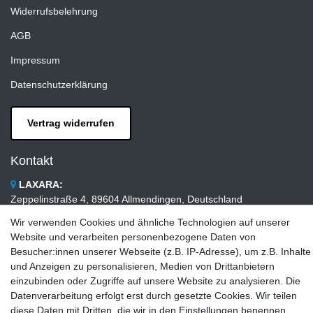
Widerrufsbelehrung
AGB
Impressum
Datenschutzerklärung
Vertrag widerrufen
Kontakt
LAXARA:
Zeppelinstraße 4, 89604 Allmendingen, Deutschland
Wir verwenden Cookies und ähnliche Technologien auf unserer
E-mail:
Website und verarbeiten personenbezogene Daten von
info@laxara.de
Besucher:innen unserer Webseite (z.B. IP-Adresse), um z.B. Inhalte
E-mail:
und Anzeigen zu personalisieren, Medien von Drittanbietern
info@bluewater-armaturen.de
einzubinden oder Zugriffe auf unsere Website zu analysieren. Die
Datenverarbeitung erfolgt erst durch gesetzte Cookies. Wir teilen
Öffnungszeiten:
diese Daten mit Dritten, die wir in den Einstellungen benennen.