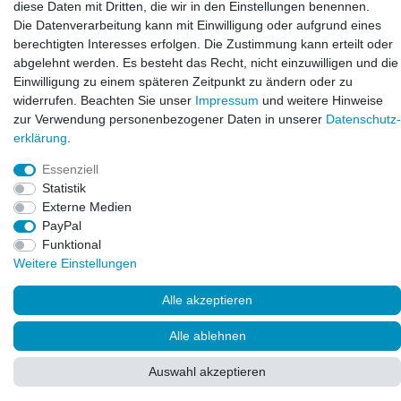
diese Daten mit Dritten, die wir in den Einstellungen benennen.
E-mail:
Die Datenverarbeitung kann mit Einwilligung oder aufgrund eines
info@bluewater-armaturen.de
berechtigten Interesses erfolgen. Die Zustimmung kann erteilt oder
Öffnungszeiten:
abgelehnt werden. Es besteht das Recht, nicht einzuwilligen und die
Mo - Fr 10:00 - 12:00 Uhr
Einwilligung zu einem späteren Zeitpunkt zu ändern oder zu
Mo - Fr 13:00 - 15:00 Uhr
widerrufen. Beachten Sie unser
Impressum
und weitere Hinweise
zur Verwendung personenbezogener Daten in unserer
Daten­schutz­
erklärung
.
Essenziell
Statistik
Externe Medien
PayPal
Funktional
Weitere Einstellungen
© Copyright 2026. LAXARA
®
. All Rights Reserved.
Alle akzeptieren
Alle ablehnen
Auswahl akzeptieren