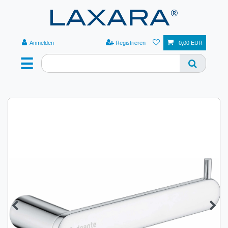
Anmelden
Registrieren
0,00 EUR
☰