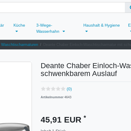
tär
Küche
3-Wege-
Haushalt & Hygiene
E
Wasserhahn
Waschtischarmaturen
Deante Chaber Einloch-Waschtischarmatur mit sc
Deante Chaber Einloch-Was
schwenkbarem Auslauf
(0)
Artikelnummer
4643
*
45,91 EUR