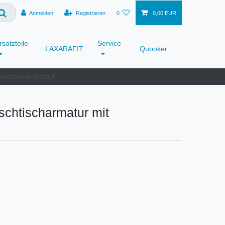
Anmelden
Registrieren
0
0,00 EUR
rsatzteile
Service
LAXARAFIT
Quooker
hwenkbarem Auslauf
chtischarmatur mit