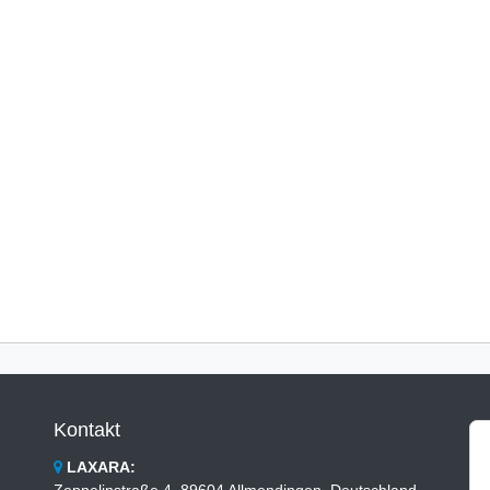
Kontakt
LAXARA:
Zeppelinstraße 4, 89604 Allmendingen, Deutschland