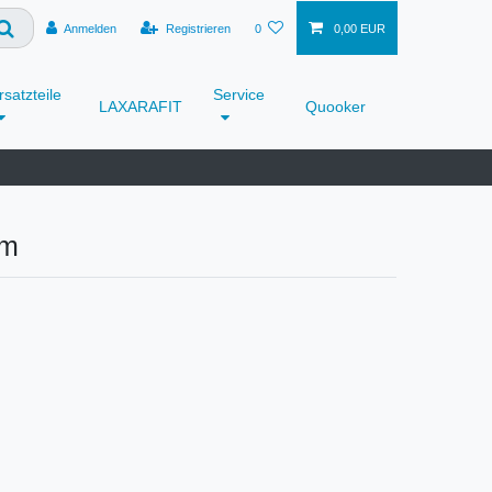
Anmelden
Registrieren
0
0,00 EUR
rsatzteile
Service
LAXARAFIT
Quooker
om