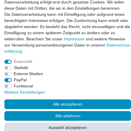
Datenverarbeitung erfolgt erst durch gesetzte Cookies. Wir teilen
diese Daten mit Dritten, die wir in den Einstellungen benennen.
E-mail:
Die Datenverarbeitung kann mit Einwilligung oder aufgrund eines
info@bluewater-armaturen.de
berechtigten Interesses erfolgen. Die Zustimmung kann erteilt oder
Öffnungszeiten:
abgelehnt werden. Es besteht das Recht, nicht einzuwilligen und die
Mo - Fr 10:00 - 12:00 Uhr
Einwilligung zu einem späteren Zeitpunkt zu ändern oder zu
Mo - Fr 13:00 - 15:00 Uhr
widerrufen. Beachten Sie unser
Impressum
und weitere Hinweise
zur Verwendung personenbezogener Daten in unserer
Daten­schutz­
erklärung
.
Essenziell
Statistik
Externe Medien
PayPal
Funktional
Weitere Einstellungen
© Copyright 2026. LAXARA
®
. All Rights Reserved.
Alle akzeptieren
Alle ablehnen
Auswahl akzeptieren