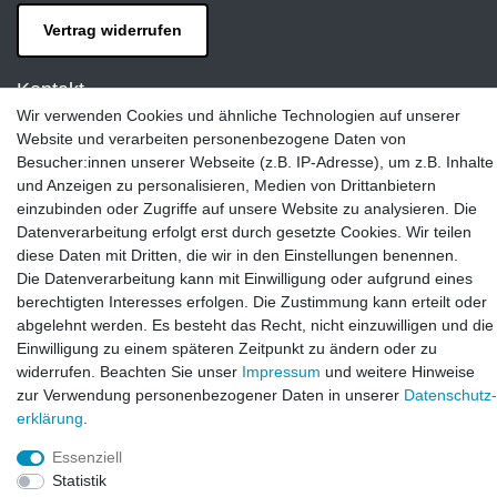
Vertrag widerrufen
Kontakt
Wir verwenden Cookies und ähnliche Technologien auf unserer
LAXARA:
Website und verarbeiten personenbezogene Daten von
Zeppelinstraße 4, 89604 Allmendingen, Deutschland
Besucher:innen unserer Webseite (z.B. IP-Adresse), um z.B. Inhalte
und Anzeigen zu personalisieren, Medien von Drittanbietern
E-mail:
einzubinden oder Zugriffe auf unsere Website zu analysieren. Die
info@laxara.de
Datenverarbeitung erfolgt erst durch gesetzte Cookies. Wir teilen
E-mail:
diese Daten mit Dritten, die wir in den Einstellungen benennen.
info@bluewater-armaturen.de
Die Datenverarbeitung kann mit Einwilligung oder aufgrund eines
berechtigten Interesses erfolgen. Die Zustimmung kann erteilt oder
Öffnungszeiten:
abgelehnt werden. Es besteht das Recht, nicht einzuwilligen und die
Mo - Fr 10:00 - 12:00 Uhr
Einwilligung zu einem späteren Zeitpunkt zu ändern oder zu
Mo - Fr 13:00 - 15:00 Uhr
widerrufen. Beachten Sie unser
Impressum
und weitere Hinweise
zur Verwendung personenbezogener Daten in unserer
Daten­schutz­
erklärung
.
Essenziell
Statistik