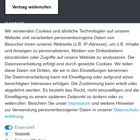
Vertrag widerrufen
Kontakt
Wir verwenden Cookies und ähnliche Technologien auf unserer
LAXARA:
Website und verarbeiten personenbezogene Daten von
Zeppelinstraße 4, 89604 Allmendingen, Deutschland
Besucher:innen unserer Webseite (z.B. IP-Adresse), um z.B. Inhalte
und Anzeigen zu personalisieren, Medien von Drittanbietern
E-mail:
einzubinden oder Zugriffe auf unsere Website zu analysieren. Die
info@laxara.de
Datenverarbeitung erfolgt erst durch gesetzte Cookies. Wir teilen
E-mail:
diese Daten mit Dritten, die wir in den Einstellungen benennen.
info@bluewater-armaturen.de
Die Datenverarbeitung kann mit Einwilligung oder aufgrund eines
berechtigten Interesses erfolgen. Die Zustimmung kann erteilt oder
Öffnungszeiten:
abgelehnt werden. Es besteht das Recht, nicht einzuwilligen und die
Mo - Fr 10:00 - 12:00 Uhr
Einwilligung zu einem späteren Zeitpunkt zu ändern oder zu
Mo - Fr 13:00 - 15:00 Uhr
widerrufen. Beachten Sie unser
Impressum
und weitere Hinweise
zur Verwendung personenbezogener Daten in unserer
Daten­schutz­
erklärung
.
Essenziell
Statistik