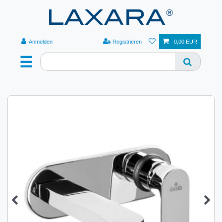
Anmelden
Registrieren
0,00 EUR
☰