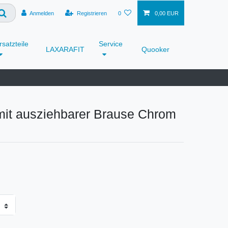
Anmelden
Registrieren
0
0,00 EUR
rsatzteile
Service
LAXARAFIT
Quooker
t ausziehbarer Brause Chrom