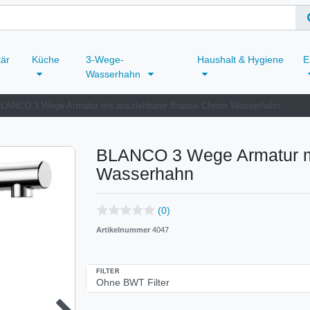
tär
Küche
3-Wege-
Haushalt & Hygiene
E
Wasserhahn
LANCO 3 Wege Armatur mit ausziehbarer Brause Chrom Wasserhahn
BLANCO 3 Wege Armatur mi
Wasserhahn
(0)
Artikelnummer
4047
FILTER