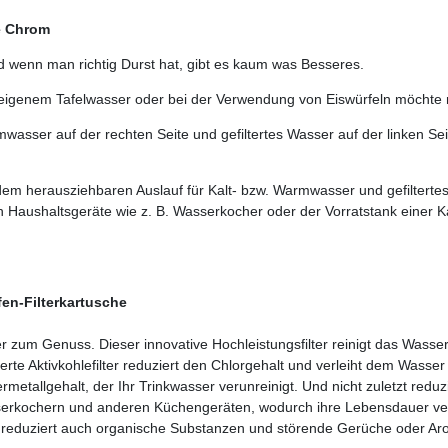
e Chrom
nd wenn man richtig Durst hat, gibt es kaum was Besseres.
igenem Tafelwasser oder bei der Verwendung von Eiswürfeln möchte ma
mwasser auf der rechten Seite und gefiltertes Wasser auf der linken 
 herausziehbaren Auslauf für Kalt- bzw. Warmwasser und gefiltertes W
Haushaltsgeräte wie z. B. Wasserkocher oder der Vorratstank einer 
en-Filterkartusche
 zum Genuss. Dieser innovative Hochleistungsfilter reinigt das Wasse
ierte Aktivkohlefilter reduziert den Chlorgehalt und verleiht dem Was
tallgehalt, der Ihr Trinkwasser verunreinigt. Und nicht zuletzt reduzi
erkochern und anderen Küchengeräten, wodurch ihre Lebensdauer verl
er reduziert auch organische Substanzen und störende Gerüche oder A