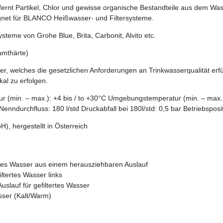
ntfernt Partikel, Chlor und gewisse organische Bestandteile aus dem Wa
ignet für BLANCO Heißwasser- und Filtersysteme.
steme von Grohe Blue, Brita, Carbonit, Alvito etc.
amthärte)
er, welches die gesetzlichen Anforderungen an Trinkwasserqualität erfü
kal zu erfolgen.
ur (min. – max.): +4 bis / to +30°C Umgebungstemperatur (min. – max
enndurchfluss: 180 l/std Druckabfall bei 180l/std: 0,5 bar Betriebspositi
, hergestellt in Österreich
tertes Wasser aus einem herausziehbaren Auslauf
ltertes Wasser links
slauf für gefiltertes Wasser
sser (Kalt/Warm)