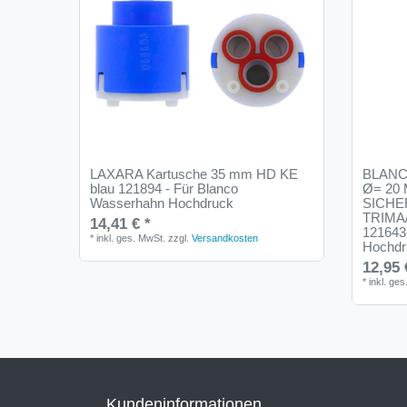
LAXARA Kartusche 35 mm HD KE
BLANC
blau 121894 - Für Blanco
Ø= 20
Wasserhahn Hochdruck
SICH
TRIMA/
14,41 € *
121643
*
inkl. ges. MwSt.
zzgl.
Versandkosten
Hochdr
12,95 
*
inkl. ge
Kundeninformationen