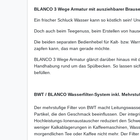
BLANCO 3 Wege Armatur mit ausziehbarer Braus
Ein frischer Schluck Wasser kann so köstlich sein! U
Doch auch beim Teegenuss, beim Erstellen von hause
Die beiden separaten Bedienhebel für Kalt- bzw. War
zapfen kann, das man gerade möchte.
BLANCO 3 Wege Armatur glänzt darüber hinaus mit dem
Handhabung rund um das Spülbecken. So lassen sich 
befüllen.
BWT / BLANCO Wasserfilter-System inkl. Mehrstuf
Der mehrstufige Filter von BWT macht Leitungswasser
Partikel, die den Geschmack beeinflussen. Der integr
Hochleistungs-Ionenaustauscher reduziert den Schwerme
weniger Kalkablagerungen in Kaffeemaschinen, Wass
morgendlichen Tee oder Kaffee nicht mehr. Der Filt