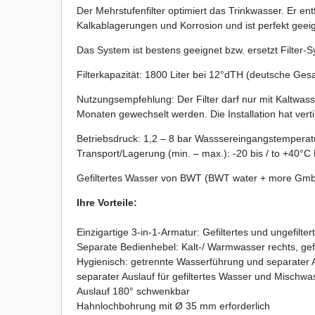
Der Mehrstufenfilter optimiert das Trinkwasser. Er e
Kalkablagerungen und Korrosion und ist perfekt gee
Das System ist bestens geeignet bzw. ersetzt Filter-Sy
Filterkapazität: 1800 Liter bei 12°dTH (deutsche Ges
Nutzungsempfehlung: Der Filter darf nur mit Kaltwass
Monaten gewechselt werden. Die Installation hat verti
Betriebsdruck: 1,2 – 8 bar Wasssereingangstemperat
Transport/Lagerung (min. – max.): -20 bis / to +40°C N
Gefiltertes Wasser von BWT (BWT water + more GmbH)
Ihre Vorteile:
Einzigartige 3-in-1-Armatur: Gefiltertes und ungefil
Separate Bedienhebel: Kalt-/ Warmwasser rechts, gefi
Hygienisch: getrennte Wasserführung und separater Au
separater Auslauf für gefiltertes Wasser und Mischwa
Auslauf 180° schwenkbar
Hahnlochbohrung mit Ø 35 mm erforderlich