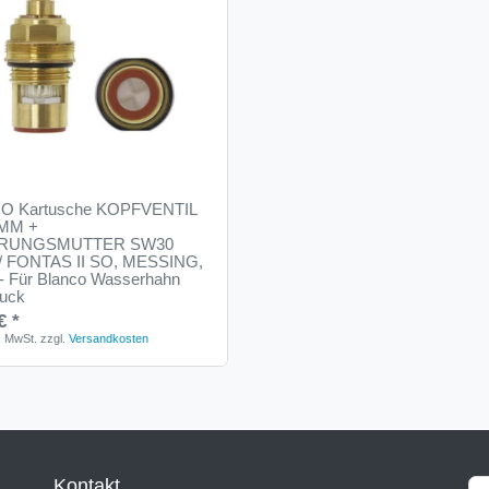
O Kartusche KOPFVENTIL
 MM +
ERUNGSMUTTER SW30
 FONTAS II SO, MESSING,
- Für Blanco Wasserhahn
uck
€ *
s. MwSt.
zzgl.
Versandkosten
Kontakt