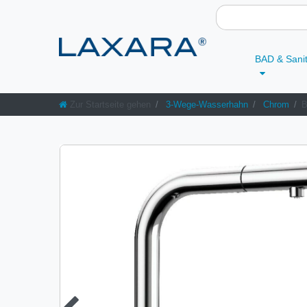
BAD & Sani
Zur Startseite gehen
3-Wege-Wasserhahn
Chrom
B