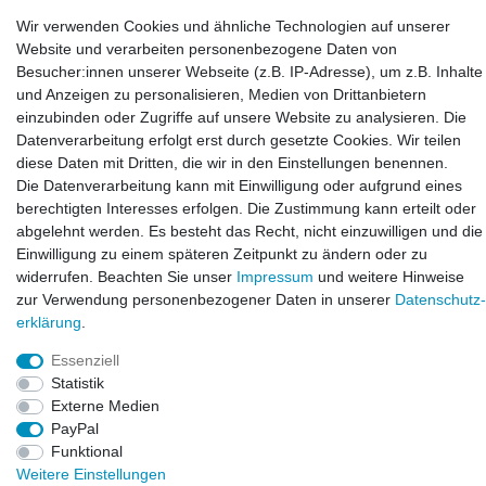
LAXARA:
Wir verwenden Cookies und ähnliche Technologien auf unserer
Zeppelinstraße 4, 89604 Allmendingen, Deutschland
Website und verarbeiten personenbezogene Daten von
Besucher:innen unserer Webseite (z.B. IP-Adresse), um z.B. Inhalte
E-mail:
und Anzeigen zu personalisieren, Medien von Drittanbietern
info@laxara.de
einzubinden oder Zugriffe auf unsere Website zu analysieren. Die
Datenverarbeitung erfolgt erst durch gesetzte Cookies. Wir teilen
E-mail:
diese Daten mit Dritten, die wir in den Einstellungen benennen.
info@bluewater-armaturen.de
Die Datenverarbeitung kann mit Einwilligung oder aufgrund eines
Öffnungszeiten:
berechtigten Interesses erfolgen. Die Zustimmung kann erteilt oder
Mo - Fr 10:00 - 12:00 Uhr
abgelehnt werden. Es besteht das Recht, nicht einzuwilligen und die
Mo - Fr 13:00 - 15:00 Uhr
Einwilligung zu einem späteren Zeitpunkt zu ändern oder zu
widerrufen. Beachten Sie unser
Impressum
und weitere Hinweise
zur Verwendung personenbezogener Daten in unserer
Daten­schutz­
erklärung
.
Essenziell
Statistik
Externe Medien
PayPal
Funktional
© Copyright 2026. LAXARA
®
. All Rights Reserved.
Weitere Einstellungen