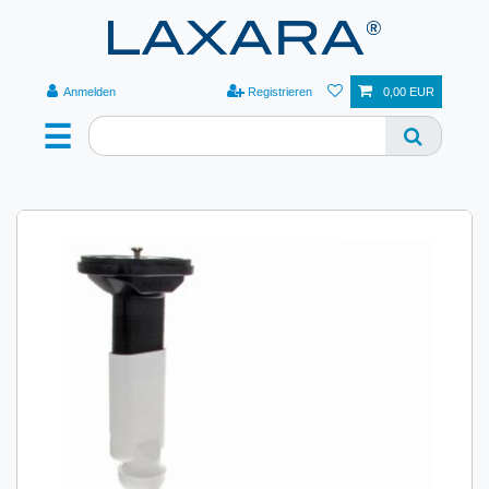
Anmelden
Registrieren
0,00 EUR
☰