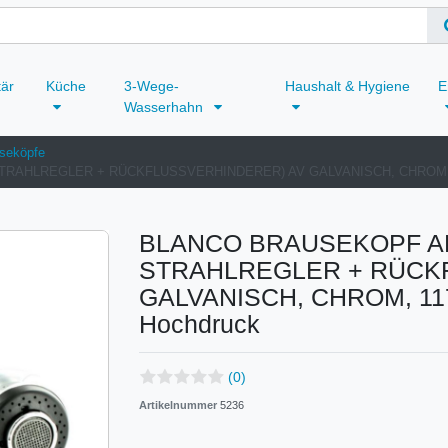
tär
Küche
3-Wege-
Haushalt & Hygiene
E
Wasserhahn
seköpfe
AHLREGLER + RÜCKFLUSSVERHINDERER) AV GALVANISCH, CHROM, 117
BLANCO BRAUSEKOPF AR
STRAHLREGLER + RÜCK
GALVANISCH, CHROM, 117
Hochdruck
(0)
Artikelnummer
5236