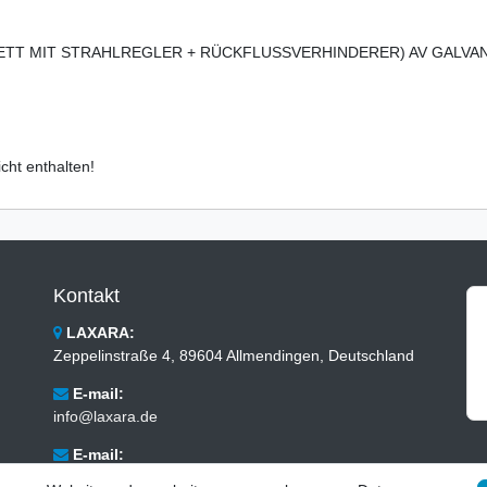
TT MIT STRAHLREGLER + RÜCKFLUSSVERHINDERER) AV GALVAN
cht enthalten!
Kontakt
LAXARA:
Zeppelinstraße 4, 89604 Allmendingen, Deutschland
E-mail:
info@laxara.de
E-mail:
info@bluewater-armaturen.de