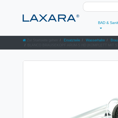
BAD & Sani
Zur Startseite gehen
Ersatzteile
Wasserhahn
Brau
BLANCO BRAUSEKOPF ARUM-S HD (KOMPLETT MIT STR