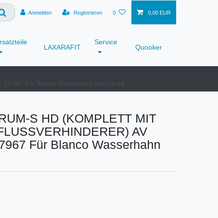
Anmelden
Registrieren
0
0,00 EUR
rsatzteile
Service
LAXARAFIT
Quooker
967 Für Blanco Wasserhahn Hochdruck
UM-S HD (KOMPLETT MIT
FLUSSVERHINDERER) AV
967 Für Blanco Wasserhahn