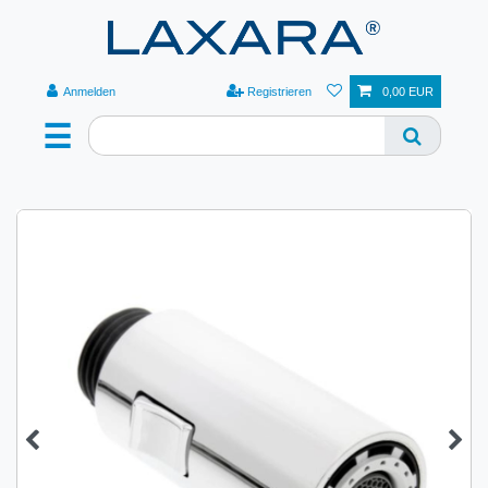
Anmelden
Registrieren
0,00 EUR
☰