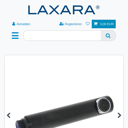
Anmelden
Registrieren
0,00 EUR
☰