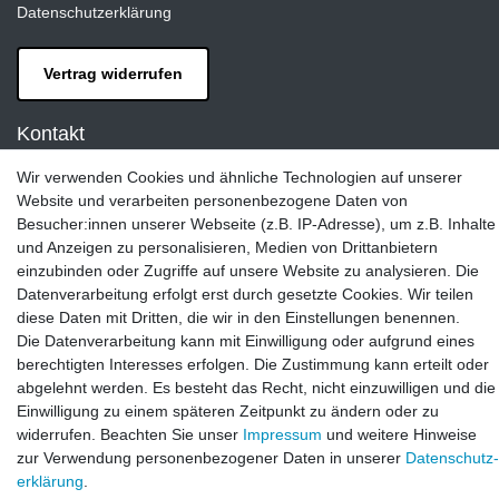
Datenschutzerklärung
Vertrag widerrufen
Kontakt
LAXARA:
Wir verwenden Cookies und ähnliche Technologien auf unserer
Zeppelinstraße 4, 89604 Allmendingen, Deutschland
Website und verarbeiten personenbezogene Daten von
Besucher:innen unserer Webseite (z.B. IP-Adresse), um z.B. Inhalte
E-mail:
und Anzeigen zu personalisieren, Medien von Drittanbietern
info@laxara.de
einzubinden oder Zugriffe auf unsere Website zu analysieren. Die
Datenverarbeitung erfolgt erst durch gesetzte Cookies. Wir teilen
E-mail:
diese Daten mit Dritten, die wir in den Einstellungen benennen.
info@bluewater-armaturen.de
Die Datenverarbeitung kann mit Einwilligung oder aufgrund eines
Öffnungszeiten:
berechtigten Interesses erfolgen. Die Zustimmung kann erteilt oder
Mo - Fr 10:00 - 12:00 Uhr
abgelehnt werden. Es besteht das Recht, nicht einzuwilligen und die
Mo - Fr 13:00 - 15:00 Uhr
Einwilligung zu einem späteren Zeitpunkt zu ändern oder zu
widerrufen. Beachten Sie unser
Impressum
und weitere Hinweise
zur Verwendung personenbezogener Daten in unserer
Daten­schutz­
erklärung
.