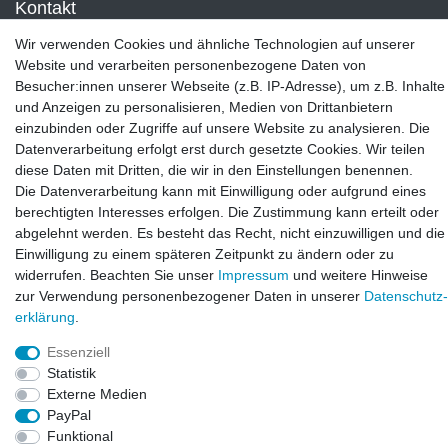
Kontakt
LAXARA:
Wir verwenden Cookies und ähnliche Technologien auf unserer
Zeppelinstraße 4, 89604 Allmendingen, Deutschland
Website und verarbeiten personenbezogene Daten von
Besucher:innen unserer Webseite (z.B. IP-Adresse), um z.B. Inhalte
E-mail:
und Anzeigen zu personalisieren, Medien von Drittanbietern
info@laxara.de
einzubinden oder Zugriffe auf unsere Website zu analysieren. Die
Datenverarbeitung erfolgt erst durch gesetzte Cookies. Wir teilen
E-mail:
diese Daten mit Dritten, die wir in den Einstellungen benennen.
info@bluewater-armaturen.de
Die Datenverarbeitung kann mit Einwilligung oder aufgrund eines
Öffnungszeiten:
berechtigten Interesses erfolgen. Die Zustimmung kann erteilt oder
Mo - Fr 10:00 - 12:00 Uhr
abgelehnt werden. Es besteht das Recht, nicht einzuwilligen und die
Mo - Fr 13:00 - 15:00 Uhr
Einwilligung zu einem späteren Zeitpunkt zu ändern oder zu
widerrufen. Beachten Sie unser
Impressum
und weitere Hinweise
zur Verwendung personenbezogener Daten in unserer
Daten­schutz­
erklärung
.
Essenziell
Statistik
Externe Medien
PayPal
Funktional
© Copyright 2026. LAXARA
®
. All Rights Reserved.