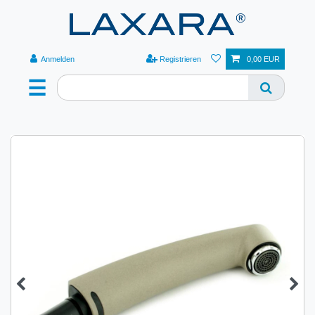
Anmelden
Registrieren
0,00 EUR
☰