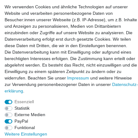
LAXARA:
Wir verwenden Cookies und ähnliche Technologien auf unserer
Zeppelinstraße 4, 89604 Allmendingen, Deutschland
Website und verarbeiten personenbezogene Daten von
Besucher:innen unserer Webseite (z.B. IP-Adresse), um z.B. Inhalte
E-mail:
und Anzeigen zu personalisieren, Medien von Drittanbietern
info@laxara.de
einzubinden oder Zugriffe auf unsere Website zu analysieren. Die
Datenverarbeitung erfolgt erst durch gesetzte Cookies. Wir teilen
E-mail:
diese Daten mit Dritten, die wir in den Einstellungen benennen.
info@bluewater-armaturen.de
Die Datenverarbeitung kann mit Einwilligung oder aufgrund eines
Öffnungszeiten:
berechtigten Interesses erfolgen. Die Zustimmung kann erteilt oder
Mo - Fr 10:00 - 12:00 Uhr
abgelehnt werden. Es besteht das Recht, nicht einzuwilligen und die
Mo - Fr 13:00 - 15:00 Uhr
Einwilligung zu einem späteren Zeitpunkt zu ändern oder zu
widerrufen. Beachten Sie unser
Impressum
und weitere Hinweise
zur Verwendung personenbezogener Daten in unserer
Daten­schutz­
erklärung
.
Essenziell
Statistik
Externe Medien
PayPal
Funktional
© Copyright 2026. LAXARA
®
. All Rights Reserved.
Weitere Einstellungen