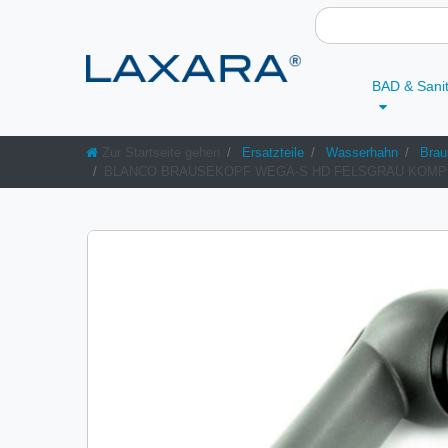
BAD & Sani
Zur Startseite gehen
Ersatzteile
Wasserhahn
Brau
BLANCO BRAUSEKOPF WEGA-S HD FELSGRAU KOMPLETT