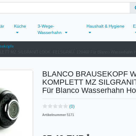
tär
Küche
3-Wege-
Haushalt & Hygiene
E
Wasserhahn
seköpfe
 MZ SILGRANIT-LOOK, FELSGRAU, 120469 Für Blanco Wasserhahn H
BLANCO BRAUSEKOPF W
KOMPLETT MZ SILGRANIT
Für Blanco Wasserhahn Ho
(0)
Artikelnummer
5171
*