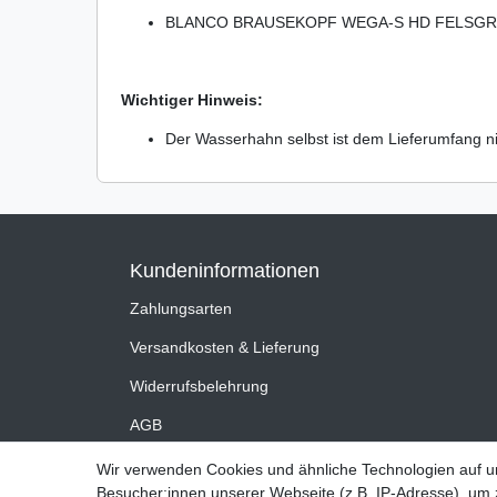
BLANCO BRAUSEKOPF WEGA-S HD FELSGRA
Wichtiger Hinweis:
Der Wasserhahn selbst ist dem Lieferumfang ni
Kundeninformationen
Zahlungsarten
Versandkosten & Lieferung
Widerrufsbelehrung
AGB
Impressum
Wir verwenden Cookies und ähnliche Technologien auf 
Besucher:innen unserer Webseite (z.B. IP-Adresse), um z