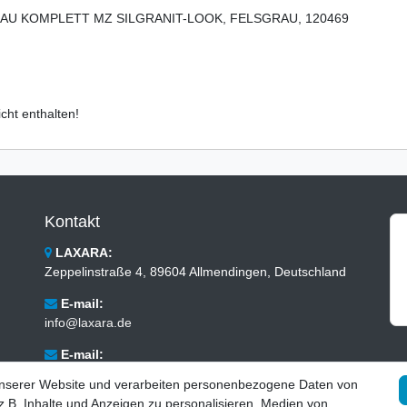
U KOMPLETT MZ SILGRANIT-LOOK, FELSGRAU, 120469
cht enthalten!
Kontakt
LAXARA:
Zeppelinstraße 4, 89604 Allmendingen, Deutschland
E-mail:
info@laxara.de
E-mail:
info@bluewater-armaturen.de
unserer Website und verarbeiten personenbezogene Daten von
.B. Inhalte und Anzeigen zu personalisieren, Medien von
Öffnungszeiten: