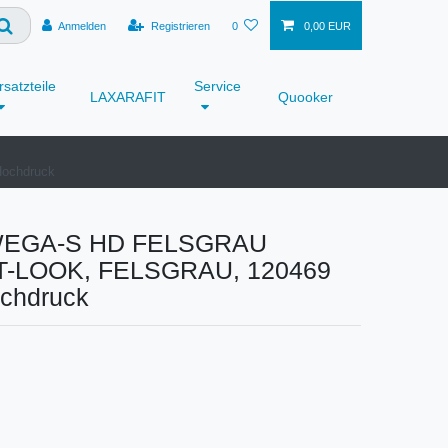
Anmelden
Registrieren
0
0,00 EUR
rsatzteile
Service
LAXARAFIT
Quooker
ochdruck
EGA-S HD FELSGRAU
-LOOK, FELSGRAU, 120469
chdruck