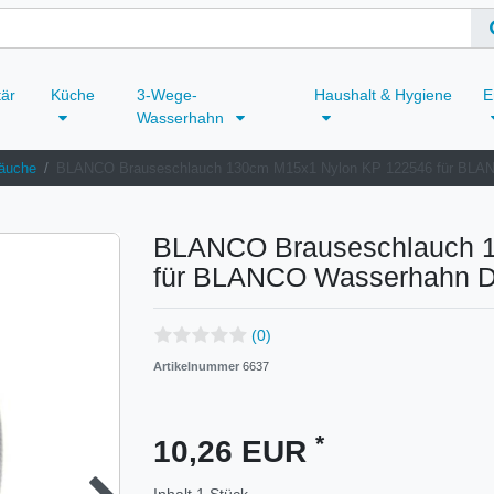
tär
Küche
3-Wege-
Haushalt & Hygiene
E
Wasserhahn
äuche
BLANCO Brauseschlauch 130cm M15x1 Nylon KP 122546 für BL
BLANCO Brauseschlauch 
für BLANCO Wasserhahn 
(0)
Artikelnummer
6637
*
10,26 EUR