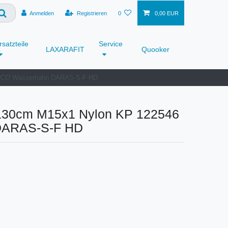
Anmelden
Registrieren
0
0,00 EUR
rsatzteile
Service
LAXARAFIT
Quooker
ANCO Wasserhahn DARAS-S-F HD
130cm M15x1 Nylon KP 122546
DARAS-S-F HD