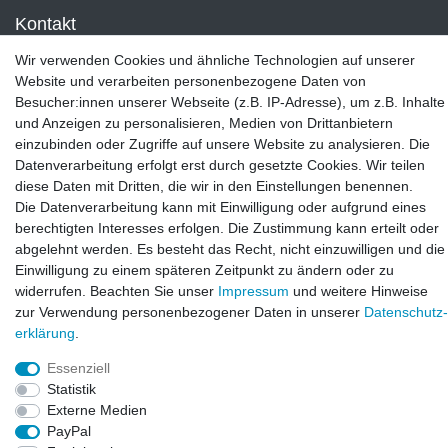
Kontakt
LAXARA:
Wir verwenden Cookies und ähnliche Technologien auf unserer
Zeppelinstraße 4, 89604 Allmendingen, Deutschland
Website und verarbeiten personenbezogene Daten von
Besucher:innen unserer Webseite (z.B. IP-Adresse), um z.B. Inhalte
E-mail:
und Anzeigen zu personalisieren, Medien von Drittanbietern
info@laxara.de
einzubinden oder Zugriffe auf unsere Website zu analysieren. Die
Datenverarbeitung erfolgt erst durch gesetzte Cookies. Wir teilen
E-mail:
diese Daten mit Dritten, die wir in den Einstellungen benennen.
info@bluewater-armaturen.de
Die Datenverarbeitung kann mit Einwilligung oder aufgrund eines
Öffnungszeiten:
berechtigten Interesses erfolgen. Die Zustimmung kann erteilt oder
Mo - Fr 10:00 - 12:00 Uhr
abgelehnt werden. Es besteht das Recht, nicht einzuwilligen und die
Mo - Fr 13:00 - 15:00 Uhr
Einwilligung zu einem späteren Zeitpunkt zu ändern oder zu
widerrufen. Beachten Sie unser
Impressum
und weitere Hinweise
zur Verwendung personenbezogener Daten in unserer
Daten­schutz­
erklärung
.
Essenziell
Statistik
Externe Medien
PayPal