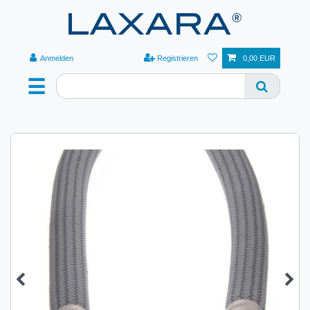
Anmelden
Registrieren
0,00 EUR
☰