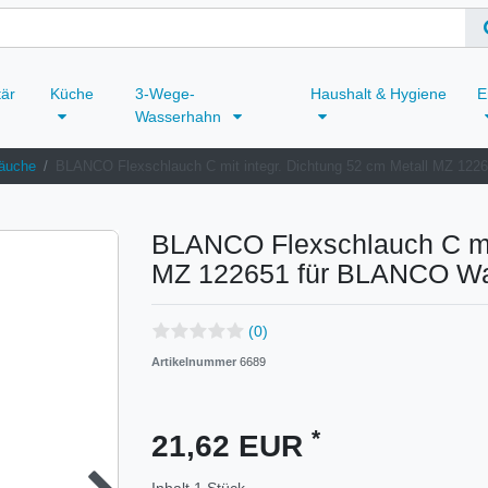
tär
Küche
3-Wege-
Haushalt & Hygiene
E
Wasserhahn
äuche
BLANCO Flexschlauch C mit integr. Dichtung 52 cm Metall MZ 
BLANCO Flexschlauch C mit
MZ 122651 für BLANCO W
(0)
Artikelnummer
6689
*
21,62 EUR