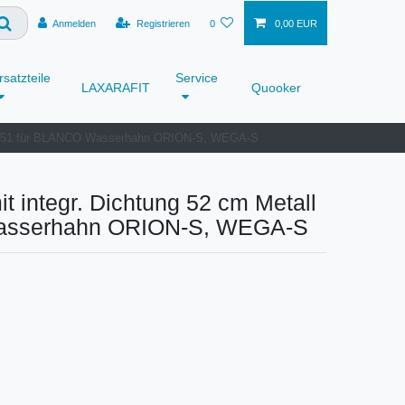
Anmelden
Registrieren
0
0,00 EUR
rsatzteile
Service
LAXARAFIT
Quooker
122651 für BLANCO Wasserhahn ORION-S, WEGA-S
 integr. Dichtung 52 cm Metall
asserhahn ORION-S, WEGA-S