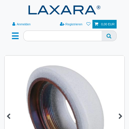
Anmelden
Registrieren
0,00 EUR
☰