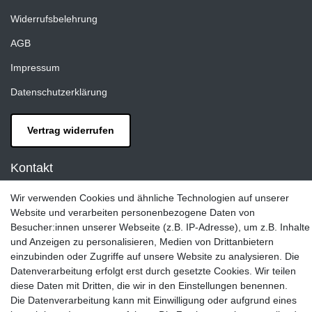
Widerrufsbelehrung
AGB
Impressum
Datenschutzerklärung
Vertrag widerrufen
Kontakt
LAXARA:
Wir verwenden Cookies und ähnliche Technologien auf unserer
Zeppelinstraße 4, 89604 Allmendingen, Deutschland
Website und verarbeiten personenbezogene Daten von
Besucher:innen unserer Webseite (z.B. IP-Adresse), um z.B. Inhalte
E-mail:
und Anzeigen zu personalisieren, Medien von Drittanbietern
info@laxara.de
einzubinden oder Zugriffe auf unsere Website zu analysieren. Die
E-mail:
Datenverarbeitung erfolgt erst durch gesetzte Cookies. Wir teilen
info@bluewater-armaturen.de
diese Daten mit Dritten, die wir in den Einstellungen benennen.
Die Datenverarbeitung kann mit Einwilligung oder aufgrund eines
Öffnungszeiten: