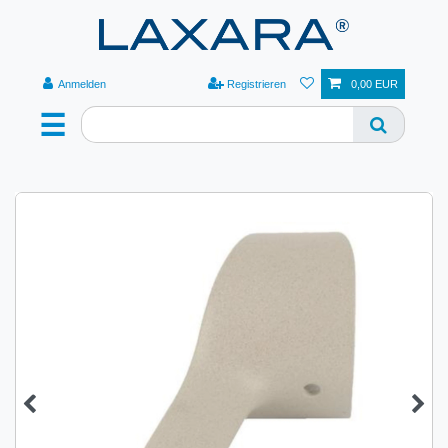
Anmelden
Registrieren
0,00 EUR
☰