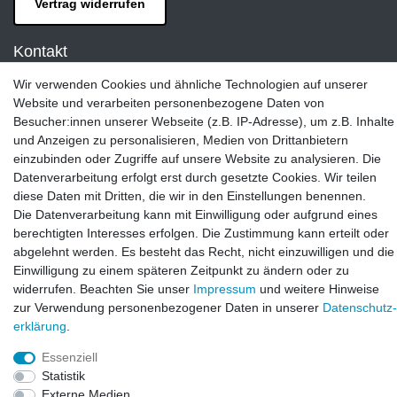
Vertrag widerrufen
Kontakt
LAXARA:
Wir verwenden Cookies und ähnliche Technologien auf unserer
Zeppelinstraße 4, 89604 Allmendingen, Deutschland
Website und verarbeiten personenbezogene Daten von
Besucher:innen unserer Webseite (z.B. IP-Adresse), um z.B. Inhalte
E-mail:
und Anzeigen zu personalisieren, Medien von Drittanbietern
info@laxara.de
einzubinden oder Zugriffe auf unsere Website zu analysieren. Die
Datenverarbeitung erfolgt erst durch gesetzte Cookies. Wir teilen
E-mail:
diese Daten mit Dritten, die wir in den Einstellungen benennen.
info@bluewater-armaturen.de
Die Datenverarbeitung kann mit Einwilligung oder aufgrund eines
Öffnungszeiten:
berechtigten Interesses erfolgen. Die Zustimmung kann erteilt oder
Mo - Fr 10:00 - 12:00 Uhr
abgelehnt werden. Es besteht das Recht, nicht einzuwilligen und die
Mo - Fr 13:00 - 15:00 Uhr
Einwilligung zu einem späteren Zeitpunkt zu ändern oder zu
widerrufen. Beachten Sie unser
Impressum
und weitere Hinweise
zur Verwendung personenbezogener Daten in unserer
Daten­schutz­
erklärung
.
Essenziell
Statistik
Externe Medien