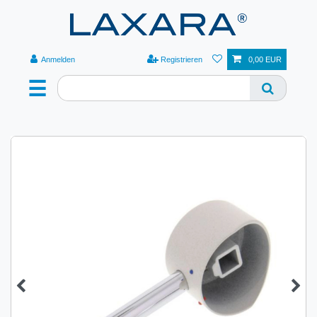
Anmelden
Registrieren
0,00 EUR
☰