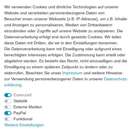
LAXARA:
Wir verwenden Cookies und ähnliche Technologien auf unserer
Zeppelinstraße 4, 89604 Allmendingen, Deutschland
Website und verarbeiten personenbezogene Daten von
Besucher:innen unserer Webseite (z.B. IP-Adresse), um z.B. Inhalte
E-mail:
und Anzeigen zu personalisieren, Medien von Drittanbietern
info@laxara.de
einzubinden oder Zugriffe auf unsere Website zu analysieren. Die
Datenverarbeitung erfolgt erst durch gesetzte Cookies. Wir teilen
E-mail:
diese Daten mit Dritten, die wir in den Einstellungen benennen.
info@bluewater-armaturen.de
Die Datenverarbeitung kann mit Einwilligung oder aufgrund eines
Öffnungszeiten:
berechtigten Interesses erfolgen. Die Zustimmung kann erteilt oder
Mo - Fr 10:00 - 12:00 Uhr
abgelehnt werden. Es besteht das Recht, nicht einzuwilligen und die
Mo - Fr 13:00 - 15:00 Uhr
Einwilligung zu einem späteren Zeitpunkt zu ändern oder zu
widerrufen. Beachten Sie unser
Impressum
und weitere Hinweise
zur Verwendung personenbezogener Daten in unserer
Daten­schutz­
erklärung
.
Essenziell
Statistik
Externe Medien
PayPal
Funktional
© Copyright 2026. LAXARA
®
. All Rights Reserved.
Weitere Einstellungen