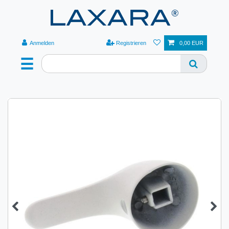
Anmelden
Registrieren
0,00 EUR
☰