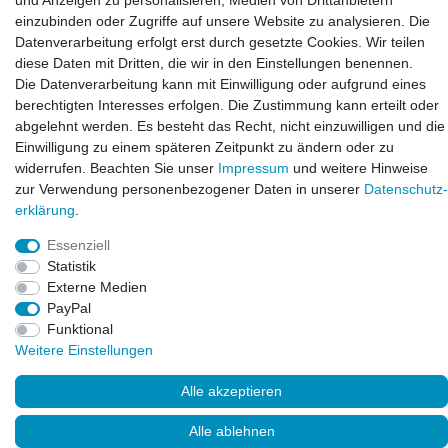
und Anzeigen zu personalisieren, Medien von Drittanbietern
info@laxara.de
einzubinden oder Zugriffe auf unsere Website zu analysieren. Die
Datenverarbeitung erfolgt erst durch gesetzte Cookies. Wir teilen
E-mail:
diese Daten mit Dritten, die wir in den Einstellungen benennen.
info@bluewater-armaturen.de
Die Datenverarbeitung kann mit Einwilligung oder aufgrund eines
berechtigten Interesses erfolgen. Die Zustimmung kann erteilt oder
Öffnungszeiten:
abgelehnt werden. Es besteht das Recht, nicht einzuwilligen und die
Mo - Fr 10:00 - 12:00 Uhr
Einwilligung zu einem späteren Zeitpunkt zu ändern oder zu
Mo - Fr 13:00 - 15:00 Uhr
widerrufen. Beachten Sie unser
Impressum
und weitere Hinweise
zur Verwendung personenbezogener Daten in unserer
Daten­schutz­
erklärung
.
Essenziell
Statistik
Externe Medien
PayPal
Funktional
© Copyright 2026. LAXARA
®
. All Rights Reserved.
Weitere Einstellungen
Alle akzeptieren
Alle ablehnen