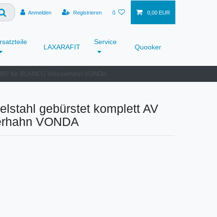
Anmelden
Registrieren
0
0,00 EUR
rsatzteile
Service
LAXARAFIT
Quooker
19807 für BLANCO Wasserhahn VONDA
tahl gebürstet komplett AV
erhahn VONDA