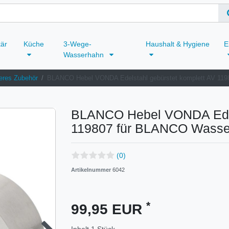
tär
Küche
3-Wege-
Haushalt & Hygiene
E
Wasserhahn
eres Zubehör
BLANCO Hebel VONDA Edelstahl gebürstet komplett AV 1
BLANCO Hebel VONDA Edels
119807 für BLANCO Wass
(0)
Artikelnummer
6042
*
99,95 EUR