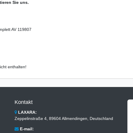
ieren Sie uns.
plett AV 119807
cht enthalten!
Kontakt
LAXARA:
Zeppelinstraße 4, 89604 Allmendingen, Deutschland
E-mail: