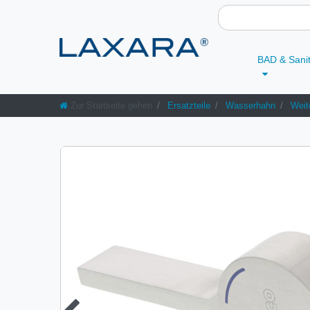
BAD & Sani
Zur Startseite gehen
Ersatzteile
Wasserhahn
Weit