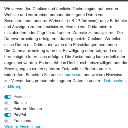
LAXARA:
Wir verwenden Cookies und ähnliche Technologien auf unserer
Zeppelinstraße 4, 89604 Allmendingen, Deutschland
Website und verarbeiten personenbezogene Daten von
Besucher:innen unserer Webseite (z.B. IP-Adresse), um z.B. Inhalte
E-mail:
und Anzeigen zu personalisieren, Medien von Drittanbietern
info@laxara.de
einzubinden oder Zugriffe auf unsere Website zu analysieren. Die
Datenverarbeitung erfolgt erst durch gesetzte Cookies. Wir teilen
E-mail:
diese Daten mit Dritten, die wir in den Einstellungen benennen.
info@bluewater-armaturen.de
Die Datenverarbeitung kann mit Einwilligung oder aufgrund eines
Öffnungszeiten:
berechtigten Interesses erfolgen. Die Zustimmung kann erteilt oder
Mo - Fr 10:00 - 12:00 Uhr
abgelehnt werden. Es besteht das Recht, nicht einzuwilligen und die
Mo - Fr 13:00 - 15:00 Uhr
Einwilligung zu einem späteren Zeitpunkt zu ändern oder zu
widerrufen. Beachten Sie unser
Impressum
und weitere Hinweise
zur Verwendung personenbezogener Daten in unserer
Daten­schutz­
erklärung
.
Essenziell
Statistik
Externe Medien
PayPal
Funktional
© Copyright 2026. LAXARA
®
. All Rights Reserved.
Weitere Einstellungen