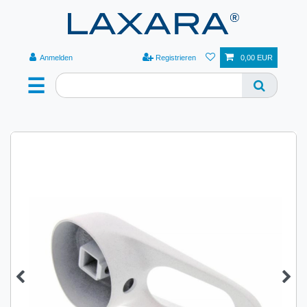
Anmelden
Registrieren
0,00 EUR
☰