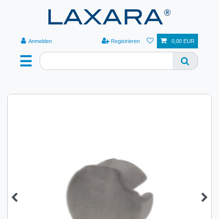
Anmelden
Registrieren
0,00 EUR
☰