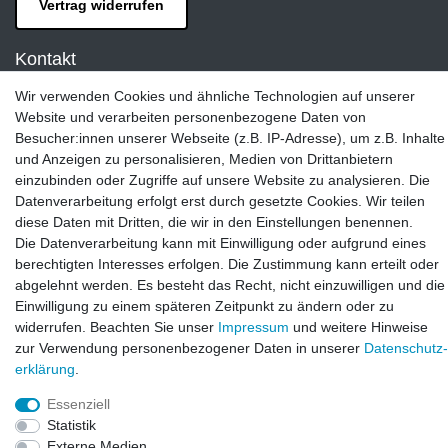
Vertrag widerrufen
Kontakt
LAXARA:
Wir verwenden Cookies und ähnliche Technologien auf unserer
Zeppelinstraße 4, 89604 Allmendingen, Deutschland
Website und verarbeiten personenbezogene Daten von
Besucher:innen unserer Webseite (z.B. IP-Adresse), um z.B. Inhalte
E-mail:
und Anzeigen zu personalisieren, Medien von Drittanbietern
info@laxara.de
einzubinden oder Zugriffe auf unsere Website zu analysieren. Die
Datenverarbeitung erfolgt erst durch gesetzte Cookies. Wir teilen
E-mail:
diese Daten mit Dritten, die wir in den Einstellungen benennen.
info@bluewater-armaturen.de
Die Datenverarbeitung kann mit Einwilligung oder aufgrund eines
Öffnungszeiten:
berechtigten Interesses erfolgen. Die Zustimmung kann erteilt oder
Mo - Fr 10:00 - 12:00 Uhr
abgelehnt werden. Es besteht das Recht, nicht einzuwilligen und die
Mo - Fr 13:00 - 15:00 Uhr
Einwilligung zu einem späteren Zeitpunkt zu ändern oder zu
widerrufen. Beachten Sie unser
Impressum
und weitere Hinweise
zur Verwendung personenbezogener Daten in unserer
Daten­schutz­
erklärung
.
Essenziell
Statistik
Externe Medien