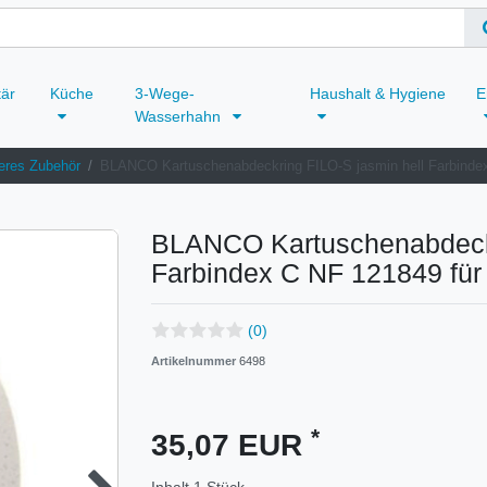
tär
Küche
3-Wege-
Haushalt & Hygiene
E
Wasserhahn
eres Zubehör
BLANCO Kartuschenabdeckring FILO-S jasmin hell Farbind
BLANCO Kartuschenabdeckr
Farbindex C NF 121849 f
(0)
Artikelnummer
6498
*
35,07 EUR