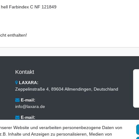
 hell Farbindex C NF 121849
cht enthalten!
Kontakt
LAXARA:
Zeppelinstraße 4, 89604 Allmendingen, Deutschland
E-mail:
info@laxara.de
E-mail:
info@bluewater-armaturen.de
unserer Website und verarbeiten personenbezogene Daten von
.B. Inhalte und Anzeigen zu personalisieren, Medien von
Öffnungszeiten: