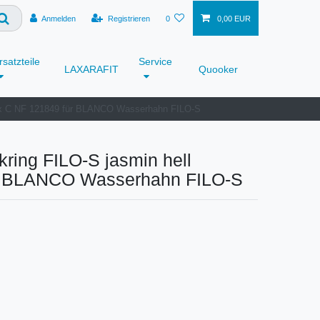
Anmelden
Registrieren
0
0,00 EUR
rsatzteile
Service
LAXARAFIT
Quooker
ex C NF 121849 für BLANCO Wasserhahn FILO-S
ing FILO-S jasmin hell
ür BLANCO Wasserhahn FILO-S