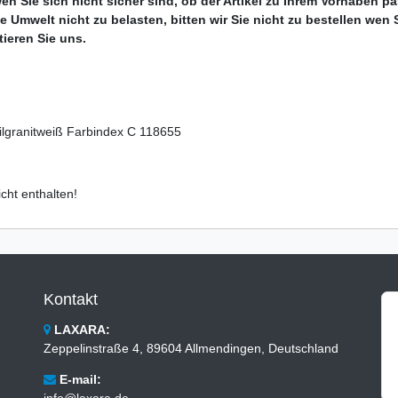
 wen Sie sich nicht sicher sind, ob der Artikel zu Ihrem Vorhaben 
mwelt nicht zu belasten, bitten wir Sie nicht zu bestellen wen Si
ieren Sie uns.
lgranitweiß Farbindex C 118655
cht enthalten!
Kontakt
LAXARA:
Zeppelinstraße 4, 89604 Allmendingen, Deutschland
E-mail:
info@laxara.de