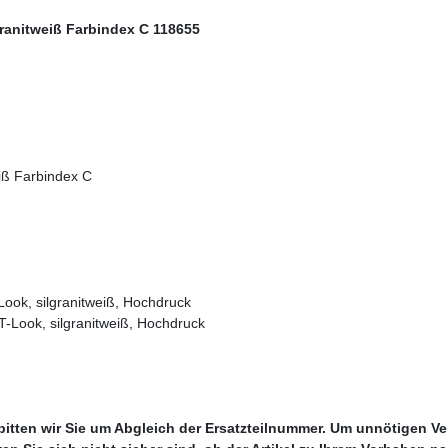
anitweiß Farbindex C 118655
iß Farbindex C
k, silgranitweiß, Hochdruck
ook, silgranitweiß, Hochdruck
 bitten wir Sie um Abgleich der Ersatzteilnummer. Um unnötigen V