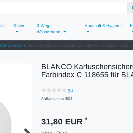
tär
Küche
3-Wege-
Haushalt & Hygiene
E
Wasserhahn
eres Zubehör
BLANCO Kartuschensicherungsmutter ACTIS silgranitweiß 
BLANCO Kartuschensicheru
Farbindex C 118655 für 
(0)
Artikelnummer
5828
*
31,80 EUR