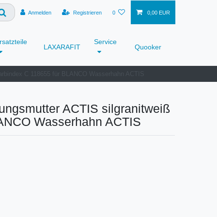
Anmelden
Registrieren
0
0,00 EUR
rsatzteile
Service
LAXARAFIT
Quooker
Farbindex C 118655 für BLANCO Wasserhahn ACTIS
ngsmutter ACTIS silgranitweiß
BLANCO Wasserhahn ACTIS