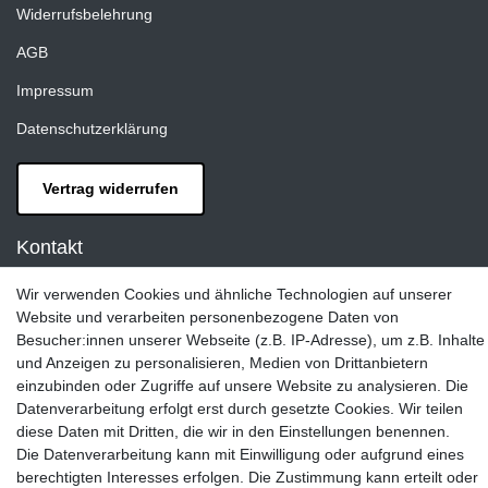
Widerrufsbelehrung
AGB
Impressum
Datenschutzerklärung
Vertrag widerrufen
Kontakt
LAXARA:
Wir verwenden Cookies und ähnliche Technologien auf unserer
Zeppelinstraße 4, 89604 Allmendingen, Deutschland
Website und verarbeiten personenbezogene Daten von
Besucher:innen unserer Webseite (z.B. IP-Adresse), um z.B. Inhalte
E-mail:
und Anzeigen zu personalisieren, Medien von Drittanbietern
info@laxara.de
einzubinden oder Zugriffe auf unsere Website zu analysieren. Die
E-mail:
Datenverarbeitung erfolgt erst durch gesetzte Cookies. Wir teilen
info@bluewater-armaturen.de
diese Daten mit Dritten, die wir in den Einstellungen benennen.
Die Datenverarbeitung kann mit Einwilligung oder aufgrund eines
Öffnungszeiten:
berechtigten Interesses erfolgen. Die Zustimmung kann erteilt oder