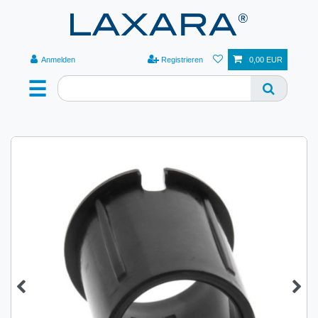
Anmelden
Registrieren
0,00 EUR
☰