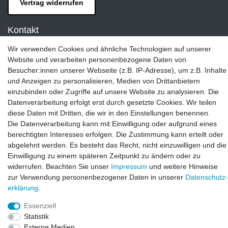
Vertrag widerrufen
Kontakt
LAXARA:
Wir verwenden Cookies und ähnliche Technologien auf unserer
Zeppelinstraße 4, 89604 Allmendingen, Deutschland
Website und verarbeiten personenbezogene Daten von
Besucher:innen unserer Webseite (z.B. IP-Adresse), um z.B. Inhalte
E-mail:
und Anzeigen zu personalisieren, Medien von Drittanbietern
info@laxara.de
einzubinden oder Zugriffe auf unsere Website zu analysieren. Die
Datenverarbeitung erfolgt erst durch gesetzte Cookies. Wir teilen
E-mail:
diese Daten mit Dritten, die wir in den Einstellungen benennen.
info@bluewater-armaturen.de
Die Datenverarbeitung kann mit Einwilligung oder aufgrund eines
Öffnungszeiten:
berechtigten Interesses erfolgen. Die Zustimmung kann erteilt oder
Mo - Fr 10:00 - 12:00 Uhr
abgelehnt werden. Es besteht das Recht, nicht einzuwilligen und die
Mo - Fr 13:00 - 15:00 Uhr
Einwilligung zu einem späteren Zeitpunkt zu ändern oder zu
widerrufen. Beachten Sie unser
Impressum
und weitere Hinweise
zur Verwendung personenbezogener Daten in unserer
Daten­schutz­
erklärung
.
Essenziell
Statistik
Externe Medien