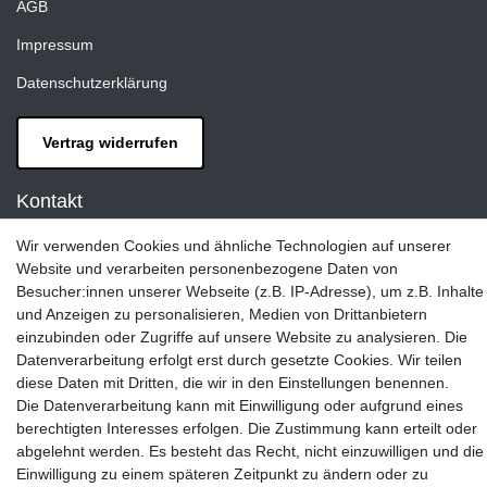
AGB
Impressum
Datenschutzerklärung
Vertrag widerrufen
Kontakt
LAXARA:
Wir verwenden Cookies und ähnliche Technologien auf unserer
Zeppelinstraße 4, 89604 Allmendingen, Deutschland
Website und verarbeiten personenbezogene Daten von
Besucher:innen unserer Webseite (z.B. IP-Adresse), um z.B. Inhalte
E-mail:
und Anzeigen zu personalisieren, Medien von Drittanbietern
info@laxara.de
einzubinden oder Zugriffe auf unsere Website zu analysieren. Die
Datenverarbeitung erfolgt erst durch gesetzte Cookies. Wir teilen
E-mail:
diese Daten mit Dritten, die wir in den Einstellungen benennen.
info@bluewater-armaturen.de
Die Datenverarbeitung kann mit Einwilligung oder aufgrund eines
Öffnungszeiten:
berechtigten Interesses erfolgen. Die Zustimmung kann erteilt oder
Mo - Fr 10:00 - 12:00 Uhr
abgelehnt werden. Es besteht das Recht, nicht einzuwilligen und die
Mo - Fr 13:00 - 15:00 Uhr
Einwilligung zu einem späteren Zeitpunkt zu ändern oder zu