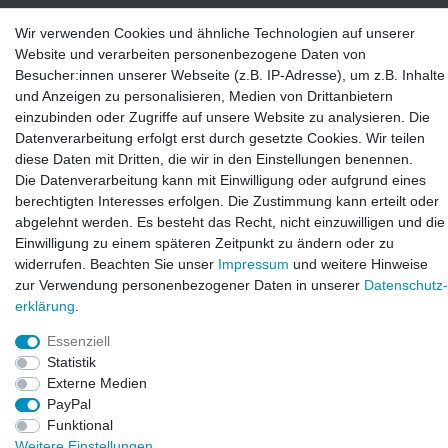
LAXARA:
Wir verwenden Cookies und ähnliche Technologien auf unserer
Zeppelinstraße 4, 89604 Allmendingen, Deutschland
Website und verarbeiten personenbezogene Daten von
E-mail:
Besucher:innen unserer Webseite (z.B. IP-Adresse), um z.B. Inhalte
info@laxara.de
und Anzeigen zu personalisieren, Medien von Drittanbietern
einzubinden oder Zugriffe auf unsere Website zu analysieren. Die
E-mail:
Datenverarbeitung erfolgt erst durch gesetzte Cookies. Wir teilen
info@bluewater-armaturen.de
diese Daten mit Dritten, die wir in den Einstellungen benennen.
Die Datenverarbeitung kann mit Einwilligung oder aufgrund eines
Öffnungszeiten:
berechtigten Interesses erfolgen. Die Zustimmung kann erteilt oder
Mo - Fr 10:00 - 12:00 Uhr
abgelehnt werden. Es besteht das Recht, nicht einzuwilligen und die
Mo - Fr 13:00 - 15:00 Uhr
Einwilligung zu einem späteren Zeitpunkt zu ändern oder zu
widerrufen. Beachten Sie unser
Impressum
und weitere Hinweise
zur Verwendung personenbezogener Daten in unserer
Daten­schutz­
erklärung
.
Essenziell
Statistik
Externe Medien
PayPal
© Copyright 2026. LAXARA
®
. All Rights Reserved.
Funktional
Weitere Einstellungen