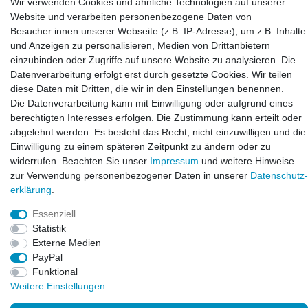
Wir verwenden Cookies und ähnliche Technologien auf unserer
LAXARA:
Website und verarbeiten personenbezogene Daten von
Zeppelinstraße 4, 89604 Allmendingen, Deutschland
Besucher:innen unserer Webseite (z.B. IP-Adresse), um z.B. Inhalte
und Anzeigen zu personalisieren, Medien von Drittanbietern
E-mail:
einzubinden oder Zugriffe auf unsere Website zu analysieren. Die
info@laxara.de
Datenverarbeitung erfolgt erst durch gesetzte Cookies. Wir teilen
diese Daten mit Dritten, die wir in den Einstellungen benennen.
E-mail:
Die Datenverarbeitung kann mit Einwilligung oder aufgrund eines
info@bluewater-armaturen.de
berechtigten Interesses erfolgen. Die Zustimmung kann erteilt oder
Öffnungszeiten:
abgelehnt werden. Es besteht das Recht, nicht einzuwilligen und die
Mo - Fr 10:00 - 12:00 Uhr
Einwilligung zu einem späteren Zeitpunkt zu ändern oder zu
Mo - Fr 13:00 - 15:00 Uhr
widerrufen. Beachten Sie unser
Impressum
und weitere Hinweise
zur Verwendung personenbezogener Daten in unserer
Daten­schutz­
erklärung
.
Essenziell
Statistik
Externe Medien
PayPal
Funktional
© Copyright 2026. LAXARA
®
. All Rights Reserved.
Weitere Einstellungen