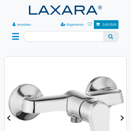
Anmelden
Registrieren
0,00 EUR
☰