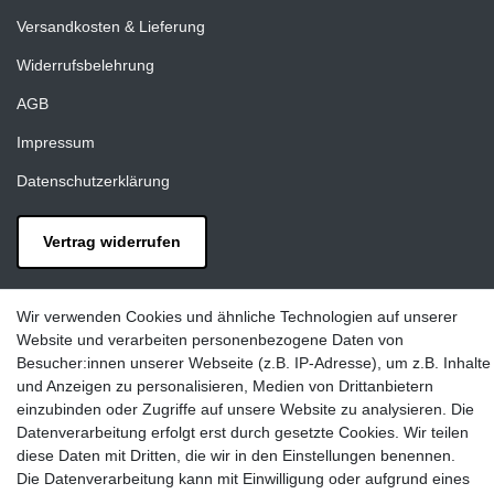
Versandkosten & Lieferung
Widerrufsbelehrung
AGB
Impressum
Datenschutzerklärung
Vertrag widerrufen
Kontakt
Wir verwenden Cookies und ähnliche Technologien auf unserer
LAXARA:
Website und verarbeiten personenbezogene Daten von
Zeppelinstraße 4, 89604 Allmendingen, Deutschland
Besucher:innen unserer Webseite (z.B. IP-Adresse), um z.B. Inhalte
und Anzeigen zu personalisieren, Medien von Drittanbietern
E-mail:
einzubinden oder Zugriffe auf unsere Website zu analysieren. Die
info@laxara.de
Datenverarbeitung erfolgt erst durch gesetzte Cookies. Wir teilen
diese Daten mit Dritten, die wir in den Einstellungen benennen.
E-mail:
Die Datenverarbeitung kann mit Einwilligung oder aufgrund eines
info@bluewater-armaturen.de