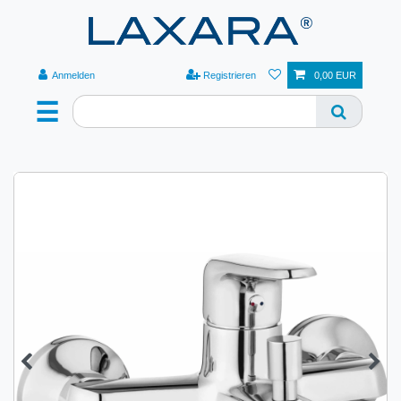
Anmelden
Registrieren
0,00 EUR
☰