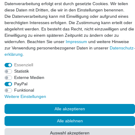
info@laxara.de
Datenverarbeitung erfolgt erst durch gesetzte Cookies. Wir teilen
diese Daten mit Dritten, die wir in den Einstellungen benennen.
E-mail:
Die Datenverarbeitung kann mit Einwilligung oder aufgrund eines
info@bluewater-armaturen.de
berechtigten Interesses erfolgen. Die Zustimmung kann erteilt oder
Öffnungszeiten:
abgelehnt werden. Es besteht das Recht, nicht einzuwilligen und die
Mo - Fr 10:00 - 12:00 Uhr
Einwilligung zu einem späteren Zeitpunkt zu ändern oder zu
Mo - Fr 13:00 - 15:00 Uhr
widerrufen. Beachten Sie unser
Impressum
und weitere Hinweise
zur Verwendung personenbezogener Daten in unserer
Daten­schutz­
erklärung
.
Essenziell
Statistik
Externe Medien
PayPal
Funktional
Weitere Einstellungen
© Copyright 2026. LAXARA
®
. All Rights Reserved.
Alle akzeptieren
Alle ablehnen
Auswahl akzeptieren