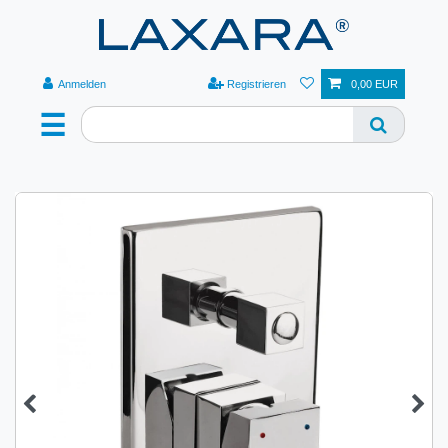
Anmelden
Registrieren
0,00 EUR
☰