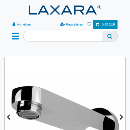
Anmelden
Registrieren
0,00 EUR
☰