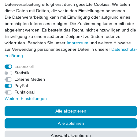
info@laxara.de
Datenverarbeitung erfolgt erst durch gesetzte Cookies. Wir teilen
diese Daten mit Dritten, die wir in den Einstellungen benennen.
E-mail:
Die Datenverarbeitung kann mit Einwilligung oder aufgrund eines
info@bluewater-armaturen.de
berechtigten Interesses erfolgen. Die Zustimmung kann erteilt oder
Öffnungszeiten:
abgelehnt werden. Es besteht das Recht, nicht einzuwilligen und die
Mo - Fr 10:00 - 12:00 Uhr
Einwilligung zu einem späteren Zeitpunkt zu ändern oder zu
Mo - Fr 13:00 - 15:00 Uhr
widerrufen. Beachten Sie unser
Impressum
und weitere Hinweise
zur Verwendung personenbezogener Daten in unserer
Daten­schutz­
erklärung
.
Essenziell
Statistik
Externe Medien
PayPal
Funktional
Weitere Einstellungen
© Copyright 2026. LAXARA
®
. All Rights Reserved.
Alle akzeptieren
Alle ablehnen
Auswahl akzeptieren