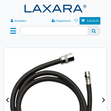
Anmelden
Registrieren
0,00 EUR
☰