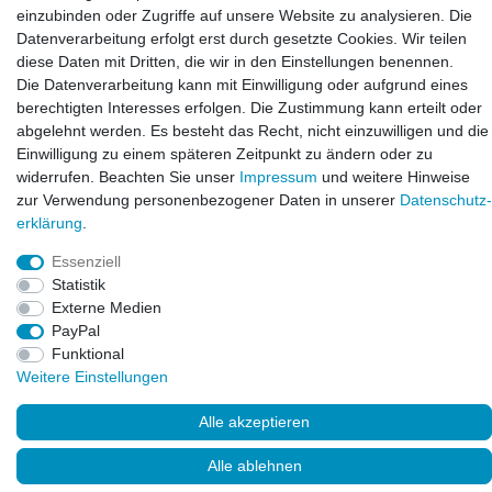
E-mail:
einzubinden oder Zugriffe auf unsere Website zu analysieren. Die
info@laxara.de
Datenverarbeitung erfolgt erst durch gesetzte Cookies. Wir teilen
diese Daten mit Dritten, die wir in den Einstellungen benennen.
E-mail:
Die Datenverarbeitung kann mit Einwilligung oder aufgrund eines
info@bluewater-armaturen.de
berechtigten Interesses erfolgen. Die Zustimmung kann erteilt oder
Öffnungszeiten:
abgelehnt werden. Es besteht das Recht, nicht einzuwilligen und die
Mo - Fr 10:00 - 12:00 Uhr
Einwilligung zu einem späteren Zeitpunkt zu ändern oder zu
Mo - Fr 13:00 - 15:00 Uhr
widerrufen. Beachten Sie unser
Impressum
und weitere Hinweise
zur Verwendung personenbezogener Daten in unserer
Daten­schutz­
erklärung
.
Essenziell
Statistik
Externe Medien
PayPal
Funktional
Weitere Einstellungen
© Copyright 2026. LAXARA
®
. All Rights Reserved.
Alle akzeptieren
Alle ablehnen