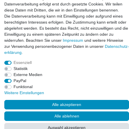
info@laxara.de
Datenverarbeitung erfolgt erst durch gesetzte Cookies. Wir teilen
diese Daten mit Dritten, die wir in den Einstellungen benennen.
E-mail:
Die Datenverarbeitung kann mit Einwilligung oder aufgrund eines
info@bluewater-armaturen.de
berechtigten Interesses erfolgen. Die Zustimmung kann erteilt oder
Öffnungszeiten:
abgelehnt werden. Es besteht das Recht, nicht einzuwilligen und die
Mo - Fr 10:00 - 12:00 Uhr
Einwilligung zu einem späteren Zeitpunkt zu ändern oder zu
Mo - Fr 13:00 - 15:00 Uhr
widerrufen. Beachten Sie unser
Impressum
und weitere Hinweise
zur Verwendung personenbezogener Daten in unserer
Daten­schutz­
erklärung
.
Essenziell
Statistik
Externe Medien
PayPal
Funktional
Weitere Einstellungen
© Copyright 2026. LAXARA
®
. All Rights Reserved.
Alle akzeptieren
Alle ablehnen
Auswahl akzeptieren