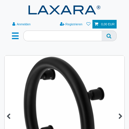
Anmelden
Registrieren
0,00 EUR
☰