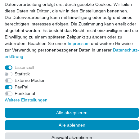
info@laxara.de
Datenverarbeitung erfolgt erst durch gesetzte Cookies. Wir teilen
diese Daten mit Dritten, die wir in den Einstellungen benennen.
E-mail:
Die Datenverarbeitung kann mit Einwilligung oder aufgrund eines
info@bluewater-armaturen.de
berechtigten Interesses erfolgen. Die Zustimmung kann erteilt oder
Öffnungszeiten:
abgelehnt werden. Es besteht das Recht, nicht einzuwilligen und die
Mo - Fr 10:00 - 12:00 Uhr
Einwilligung zu einem späteren Zeitpunkt zu ändern oder zu
Mo - Fr 13:00 - 15:00 Uhr
widerrufen. Beachten Sie unser
Impressum
und weitere Hinweise
zur Verwendung personenbezogener Daten in unserer
Daten­schutz­
erklärung
.
Essenziell
Statistik
Externe Medien
PayPal
Funktional
Weitere Einstellungen
© Copyright 2026. LAXARA
®
. All Rights Reserved.
Alle akzeptieren
Alle ablehnen
Auswahl akzeptieren