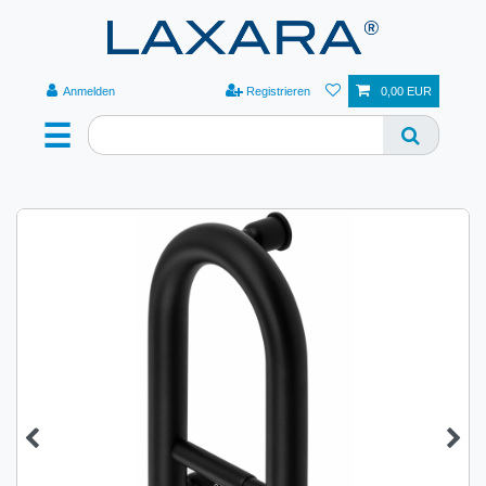
Anmelden
Registrieren
0,00 EUR
☰