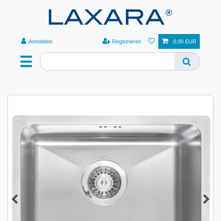
Anmelden
Registrieren
0,00 EUR
☰