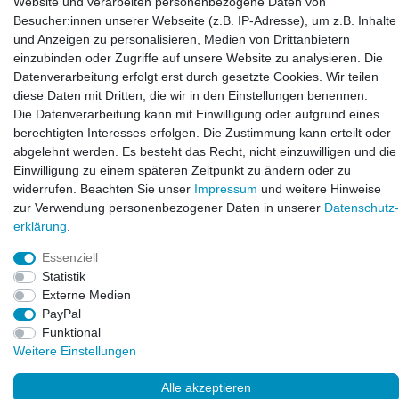
Website und verarbeiten personenbezogene Daten von
Zeppelinstraße 4, 89604 Allmendingen, Deutschland
Besucher:innen unserer Webseite (z.B. IP-Adresse), um z.B. Inhalte
und Anzeigen zu personalisieren, Medien von Drittanbietern
E-mail:
einzubinden oder Zugriffe auf unsere Website zu analysieren. Die
info@laxara.de
Datenverarbeitung erfolgt erst durch gesetzte Cookies. Wir teilen
diese Daten mit Dritten, die wir in den Einstellungen benennen.
E-mail:
Die Datenverarbeitung kann mit Einwilligung oder aufgrund eines
info@bluewater-armaturen.de
berechtigten Interesses erfolgen. Die Zustimmung kann erteilt oder
Öffnungszeiten:
abgelehnt werden. Es besteht das Recht, nicht einzuwilligen und die
Mo - Fr 10:00 - 12:00 Uhr
Einwilligung zu einem späteren Zeitpunkt zu ändern oder zu
Mo - Fr 13:00 - 15:00 Uhr
widerrufen. Beachten Sie unser
Impressum
und weitere Hinweise
zur Verwendung personenbezogener Daten in unserer
Daten­schutz­
erklärung
.
Essenziell
Statistik
Externe Medien
PayPal
Funktional
© Copyright 2026. LAXARA
®
. All Rights Reserved.
Weitere Einstellungen
Alle akzeptieren