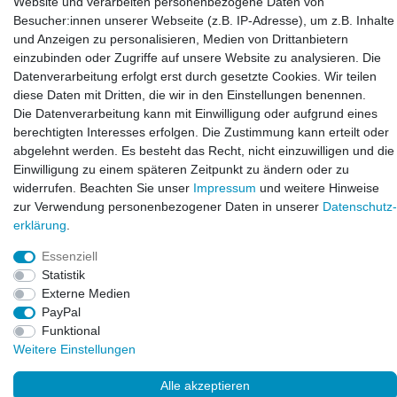
Website und verarbeiten personenbezogene Daten von
Zeppelinstraße 4, 89604 Allmendingen, Deutschland
Besucher:innen unserer Webseite (z.B. IP-Adresse), um z.B. Inhalte
und Anzeigen zu personalisieren, Medien von Drittanbietern
E-mail:
einzubinden oder Zugriffe auf unsere Website zu analysieren. Die
info@laxara.de
Datenverarbeitung erfolgt erst durch gesetzte Cookies. Wir teilen
diese Daten mit Dritten, die wir in den Einstellungen benennen.
E-mail:
Die Datenverarbeitung kann mit Einwilligung oder aufgrund eines
info@bluewater-armaturen.de
berechtigten Interesses erfolgen. Die Zustimmung kann erteilt oder
Öffnungszeiten:
abgelehnt werden. Es besteht das Recht, nicht einzuwilligen und die
Mo - Fr 10:00 - 12:00 Uhr
Einwilligung zu einem späteren Zeitpunkt zu ändern oder zu
Mo - Fr 13:00 - 15:00 Uhr
widerrufen. Beachten Sie unser
Impressum
und weitere Hinweise
zur Verwendung personenbezogener Daten in unserer
Daten­schutz­
erklärung
.
Essenziell
Statistik
Externe Medien
PayPal
Funktional
© Copyright 2026. LAXARA
®
. All Rights Reserved.
Weitere Einstellungen
Alle akzeptieren