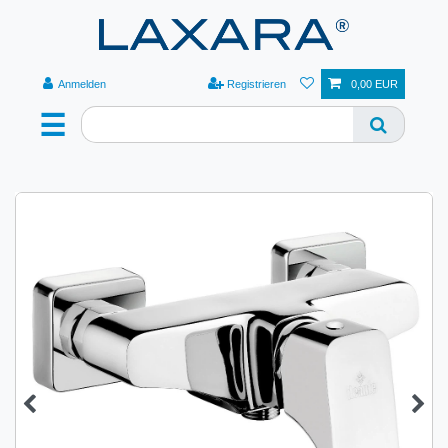
Anmelden
Registrieren
0,00 EUR
☰