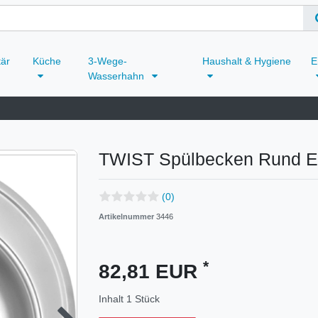
tär
Küche
3-Wege-
Haushalt & Hygiene
E
Wasserhahn
TWIST Spülbecken Rund Ede
(0)
Artikelnummer
3446
*
82,81 EUR
Inhalt
1
Stück