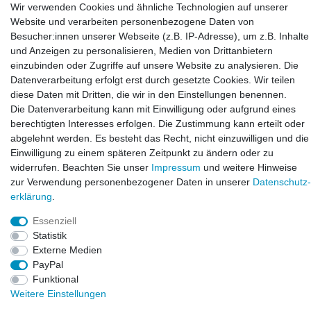
Wir verwenden Cookies und ähnliche Technologien auf unserer
LAXARA:
Website und verarbeiten personenbezogene Daten von
Zeppelinstraße 4, 89604 Allmendingen, Deutschland
Besucher:innen unserer Webseite (z.B. IP-Adresse), um z.B. Inhalte
und Anzeigen zu personalisieren, Medien von Drittanbietern
E-mail:
einzubinden oder Zugriffe auf unsere Website zu analysieren. Die
info@laxara.de
Datenverarbeitung erfolgt erst durch gesetzte Cookies. Wir teilen
diese Daten mit Dritten, die wir in den Einstellungen benennen.
E-mail:
Die Datenverarbeitung kann mit Einwilligung oder aufgrund eines
info@bluewater-armaturen.de
berechtigten Interesses erfolgen. Die Zustimmung kann erteilt oder
Öffnungszeiten:
abgelehnt werden. Es besteht das Recht, nicht einzuwilligen und die
Mo - Fr 10:00 - 12:00 Uhr
Einwilligung zu einem späteren Zeitpunkt zu ändern oder zu
Mo - Fr 13:00 - 15:00 Uhr
widerrufen. Beachten Sie unser
Impressum
und weitere Hinweise
zur Verwendung personenbezogener Daten in unserer
Daten­schutz­
erklärung
.
Essenziell
Statistik
Externe Medien
PayPal
Funktional
© Copyright 2026. LAXARA
®
. All Rights Reserved.
Weitere Einstellungen