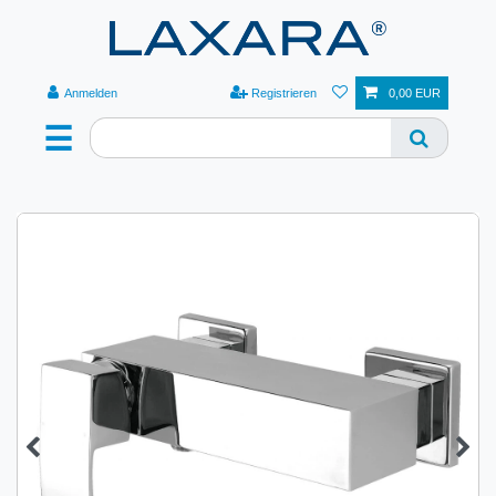
Anmelden
Registrieren
0,00 EUR
☰